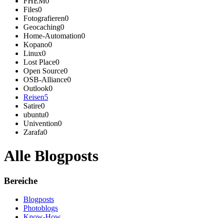
FHEM
0
Files
0
Fotografieren
0
Geocaching
0
Home-Automation
0
Kopano
0
Linux
0
Lost Place
0
Open Source
0
OSB-Alliance
0
Outlook
0
Reisen
5
Satire
0
ubuntu
0
Univention
0
Zarafa
0
Alle Blogposts
Bereiche
Blogposts
Photoblogs
Know-How