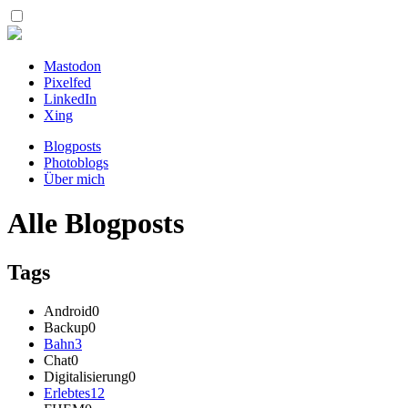
Mastodon
Pixelfed
LinkedIn
Xing
Blogposts
Photoblogs
Über mich
Alle Blogposts
Tags
Android
0
Backup
0
Bahn
3
Chat
0
Digitalisierung
0
Erlebtes
12