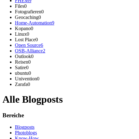
FHEM
9
Files
0
Fotografieren
0
Geocaching
0
Home-Automation
9
Kopano
0
Linux
0
Lost Place
0
Open Source
6
OSB-Alliance
2
Outlook
0
Reisen
0
Satire
0
ubuntu
0
Univention
0
Zarafa
0
Alle Blogposts
Bereiche
Blogposts
Photoblogs
Know-How