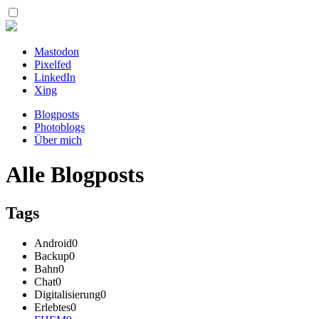
Mastodon
Pixelfed
LinkedIn
Xing
Blogposts
Photoblogs
Über mich
Alle Blogposts
Tags
Android
0
Backup
0
Bahn
0
Chat
0
Digitalisierung
0
Erlebtes
0