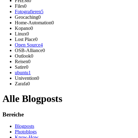
FHEM
0
Files
0
Fotografieren
5
Geocaching
0
Home-Automation
0
Kopano
0
Linux
0
Lost Place
0
Open Source
4
OSB-Alliance
0
Outlook
0
Reisen
0
Satire
0
ubuntu
1
Univention
0
Zarafa
0
Alle Blogposts
Bereiche
Blogposts
Photoblogs
Know-How