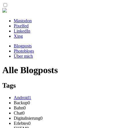
Mastodon
Pixelfed
LinkedIn
Xing
Blogposts
Photoblogs
Über mich
Alle Blogposts
Tags
Android
1
Backup
0
Bahn
0
Chat
0
Digitalisierung
0
Erlebtes
0