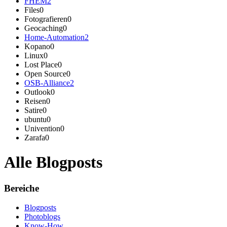
FHEM
2
Files
0
Fotografieren
0
Geocaching
0
Home-Automation
2
Kopano
0
Linux
0
Lost Place
0
Open Source
0
OSB-Alliance
2
Outlook
0
Reisen
0
Satire
0
ubuntu
0
Univention
0
Zarafa
0
Alle Blogposts
Bereiche
Blogposts
Photoblogs
Know-How