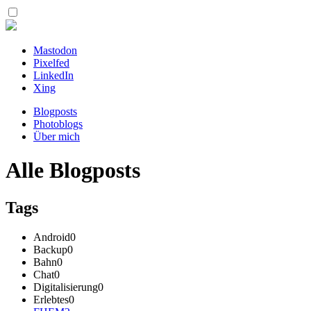
Mastodon
Pixelfed
LinkedIn
Xing
Blogposts
Photoblogs
Über mich
Alle Blogposts
Tags
Android
0
Backup
0
Bahn
0
Chat
0
Digitalisierung
0
Erlebtes
0