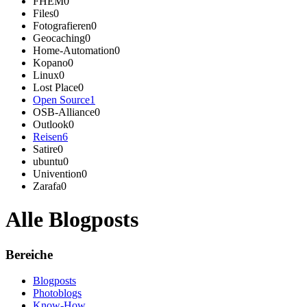
FHEM
0
Files
0
Fotografieren
0
Geocaching
0
Home-Automation
0
Kopano
0
Linux
0
Lost Place
0
Open Source
1
OSB-Alliance
0
Outlook
0
Reisen
6
Satire
0
ubuntu
0
Univention
0
Zarafa
0
Alle Blogposts
Bereiche
Blogposts
Photoblogs
Know-How