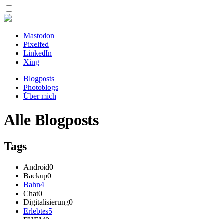
Mastodon
Pixelfed
LinkedIn
Xing
Blogposts
Photoblogs
Über mich
Alle Blogposts
Tags
Android
0
Backup
0
Bahn
4
Chat
0
Digitalisierung
0
Erlebtes
5