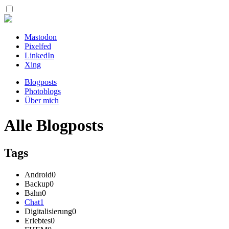
Mastodon
Pixelfed
LinkedIn
Xing
Blogposts
Photoblogs
Über mich
Alle Blogposts
Tags
Android
0
Backup
0
Bahn
0
Chat
1
Digitalisierung
0
Erlebtes
0