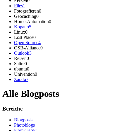
FHEM
0
Files
1
Fotografieren
0
Geocaching
0
Home-Automation
0
Kopano
5
Linux
0
Lost Place
0
Open Source
4
OSB-Alliance
0
Outlook
3
Reisen
0
Satire
0
ubuntu
0
Univention
0
Zarafa
7
Alle Blogposts
Bereiche
Blogposts
Photoblogs
Know-How