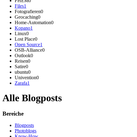
FHEM
0
Files
1
Fotografieren
0
Geocaching
0
Home-Automation
0
Kopano
1
Linux
0
Lost Place
0
Open Source
1
OSB-Alliance
0
Outlook
0
Reisen
0
Satire
0
ubuntu
0
Univention
0
Zarafa
1
Alle Blogposts
Bereiche
Blogposts
Photoblogs
Know-How