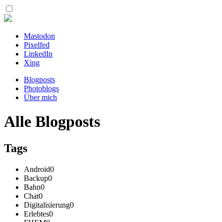
Mastodon
Pixelfed
LinkedIn
Xing
Blogposts
Photoblogs
Über mich
Alle Blogposts
Tags
Android
0
Backup
0
Bahn
0
Chat
0
Digitalisierung
0
Erlebtes
0