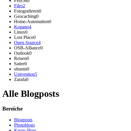
FHEM
0
Files
2
Fotografieren
0
Geocaching
0
Home-Automation
0
Kopano
4
Linux
0
Lost Place
0
Open Source
4
OSB-Alliance
0
Outlook
0
Reisen
0
Satire
0
ubuntu
0
Univention
5
Zarafa
0
Alle Blogposts
Bereiche
Blogposts
Photoblogs
Know-How