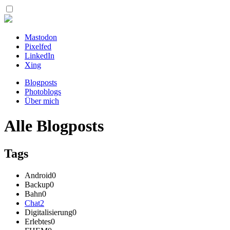
Mastodon
Pixelfed
LinkedIn
Xing
Blogposts
Photoblogs
Über mich
Alle Blogposts
Tags
Android
0
Backup
0
Bahn
0
Chat
2
Digitalisierung
0
Erlebtes
0