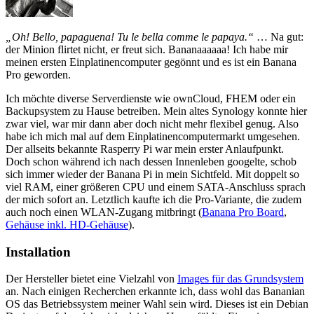
„Oh! Bello, papaguena! Tu le bella comme le papaya.“
… Na gut:
der Minion flirtet nicht, er freut sich. Bananaaaaaa! Ich habe mir
meinen ersten Einplatinencomputer gegönnt und es ist ein Banana
Pro geworden.
Ich möchte diverse Serverdienste wie ownCloud, FHEM oder ein
Backupsystem zu Hause betreiben. Mein altes Synology konnte hier
zwar viel, war mir dann aber doch nicht mehr flexibel genug. Also
habe ich mich mal auf dem Einplatinencomputermarkt umgesehen.
Der allseits bekannte Rasperry Pi war mein erster Anlaufpunkt.
Doch schon während ich nach dessen Innenleben googelte, schob
sich immer wieder der Banana Pi in mein Sichtfeld. Mit doppelt so
viel RAM, einer größeren CPU und einem SATA-Anschluss sprach
der mich sofort an. Letztlich kaufte ich die Pro-Variante, die zudem
auch noch einen WLAN-Zugang mitbringt (
Banana Pro Board
,
Gehäuse inkl. HD-Gehäuse
).
Installation
Der Hersteller bietet eine Vielzahl von
Images für das Grundsystem
an. Nach einigen Recherchen erkannte ich, dass wohl das Bananian
OS das Betriebssystem meiner Wahl sein wird. Dieses ist ein Debian