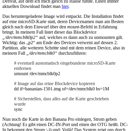
Derivat, auf dem ich mich gleich zu Hause fühlte. Einen immer
aktuellen Download findet man
hier
.
Das heruntergeladene Image wird entpackt. Die Installation findet
auf eine microSD-Karte statt, deren Devicenamen man am Besten
gleich nach dem Einwurf über den
mount
-Befehl in Erfahrung
bringt. In meinem Fall listet dieser das Blockdevice
„/dev/mmcblk0p2“
auf, welches es dann auch zu unmounten gilt.
Wichtig: das „p2“ am Ende des Devices verweist auf dessen 2.
Partition. alle weiteren Schritte sind mit dem reinen Device, also in
meinem Fall
„/dev/mmcblk0“
durchzuführen:
# eventuell austomatisch eingebundene microSD-Karte
entfernen
umount /dev/mmcblk0p2
# Image auf das reine Blockdevice kopieren
dd
if
=bananian-
1501
.img
of
=
/
dev
/mmcblk0
bs
=1M
# Sicherstellen, dass alles auf die Karte geschrieben
wurde
sync
Nun noch die Karte in den Banana Pro einlegen, Strom geben
(Achtung! Es gibt einen DC-IN-Port und einen der OTG heißt. DC-
In bekommt den Strom ;-)) und: Voilà! Das System zeigt uns durch