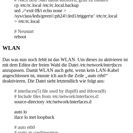
cp /etc/rc.local /etc/rc.local.backup
sed ‚/^exit 0$/i echo none >
/sys/class/leds/green\\:ph24\\:led1/trigger\n‘ /etc/rc.local
> /etc/rc.local
# Neustart
reboot
WLAN
Das was nun noch fehlt ist das WLAN. Um dieses zu aktivieren ist
mit dem Editor der freien Wahl die Datei
/etc/network/interfaces
anzupassen. Damit WLAN auch geht, wenn kein LAN-Kabel
angeschlossen ist, musste ich auch die Zeile
„auto eth0“
deaktivieren. Die Datei sieht letztendlich wie folgt aus:
# interfaces(5) file used by ifup(8) and ifdown(8)
# Include files from /etc/network/interfaces.d:
source-directory /etc/network/interfaces.d
auto lo
iface lo inet loopback
# auto eth0
# static ip configuration