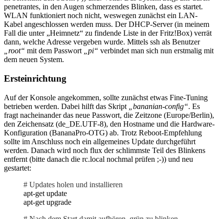
penetrantes, in den Augen schmerzendes Blinken, dass es startet.
WLAN funktioniert noch nicht, weswegen zunächst ein LAN-
Kabel angeschlossen werden muss. Der DHCP-Server (in meinem
Fall die unter „Heimnetz“ zu findende Liste in der Fritz!Box) verrät
dann, welche Adresse vergeben wurde. Mittels ssh als Benutzer
„root“
mit dem Passwort
„pi“
verbindet man sich nun erstmalig mit
dem neuen System.
Ersteinrichtung
Auf der Konsole angekommen, sollte zunächst etwas Fine-Tuning
betrieben werden. Dabei hilft das Skript
„bananian-config“
. Es
fragt nacheinander das neue Passwort, die Zeitzone (Europe/Berlin),
den Zeichensatz (de_DE.UTF-8), den Hostname und die Hardware-
Konfiguration (BananaPro-OTG) ab. Trotz Reboot-Empfehlung
sollte im Anschluss noch ein allgemeines Update durchgeführt
werden. Danach wird noch flux der schlimmste Teil des Blinkens
entfernt (bitte danach die rc.local nochmal prüfen ;-)) und neu
gestartet:
# Updates holen und installieren
apt-get update
apt-get upgrade
# Nach dem Start damit aufhören, grün zu blinken