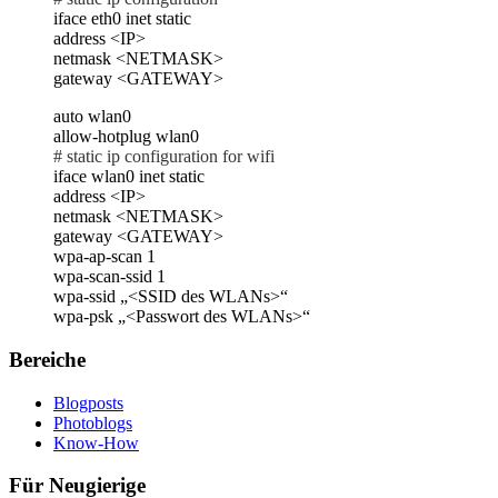
iface eth0 inet static
address <IP>
netmask <NETMASK>
gateway <GATEWAY>
auto wlan0
allow-hotplug wlan0
# static ip configuration for wifi
iface wlan0 inet static
address <IP>
netmask <NETMASK>
gateway <GATEWAY>
wpa-ap-scan 1
wpa-scan-ssid 1
wpa-ssid „<SSID des WLANs>“
wpa-psk „<Passwort des WLANs>“
Bereiche
Blogposts
Photoblogs
Know-How
Für Neugierige