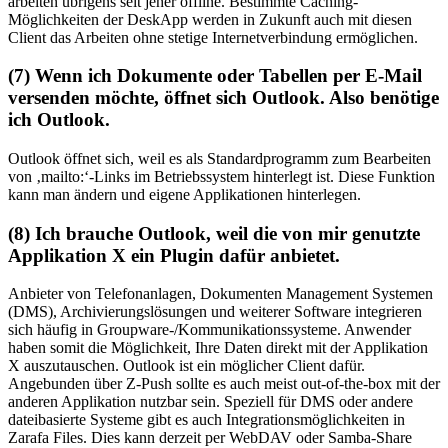
arbeiten übrigens seit jeher offline. Bestimmte Caching-
Möglichkeiten der DeskApp werden in Zukunft auch mit diesen
Client das Arbeiten ohne stetige Internetverbindung ermöglichen.
(7) Wenn ich Dokumente oder Tabellen per E-Mail
versenden möchte, öffnet sich Outlook. Also benötige
ich Outlook.
Outlook öffnet sich, weil es als Standardprogramm zum Bearbeiten
von ‚mailto:‘-Links im Betriebssystem hinterlegt ist. Diese Funktion
kann man ändern und eigene Applikationen hinterlegen.
(8) Ich brauche Outlook, weil die von mir genutzte
Applikation X ein Plugin dafür anbietet.
Anbieter von Telefonanlagen, Dokumenten Management Systemen
(DMS), Archivierungslösungen und weiterer Software integrieren
sich häufig in Groupware-/Kommunikationssysteme. Anwender
haben somit die Möglichkeit, Ihre Daten direkt mit der Applikation
X auszutauschen. Outlook ist ein möglicher Client dafür.
Angebunden über Z-Push sollte es auch meist out-of-the-box mit der
anderen Applikation nutzbar sein. Speziell für DMS oder andere
dateibasierte Systeme gibt es auch Integrationsmöglichkeiten in
Zarafa Files. Dies kann derzeit per WebDAV oder Samba-Share